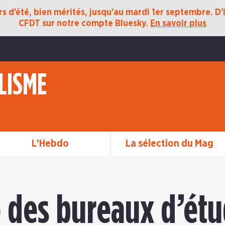
 d’été, bien mérités, jusqu’au mardi 1er septembre. D’ic
CFDT sur notre compte Bluesky.
En savoir plus
LISME
L'Hebdo
La sélection du Mag
 des bureaux d’étu