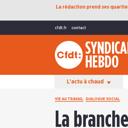
La rédaction prend ses quartiers
Protection Sociale
Transition Écologique
cfdt.fr
contact
Fonctions Publiques
SYNDICA
International
HEBDO
La Vie De La CFDT
Les Équipes En Action
L'actu à chaud
VIE AU TRAVAIL
DIALOGUE SOCIAL
La branche