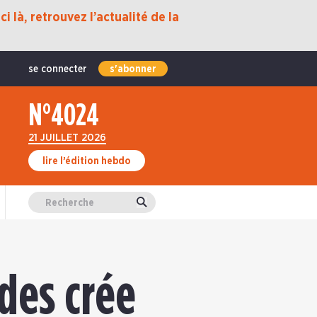
i là, retrouvez l’actualité de la
se connecter
s'abonner
N°4024
21 JUILLET 2026
lire l’édition hebdo
Valider
des crée