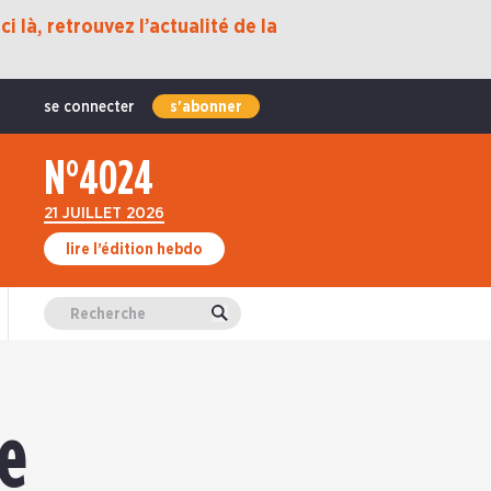
i là, retrouvez l’actualité de la
se connecter
s'abonner
N°4024
21 JUILLET 2026
lire l’édition hebdo
Valider
ne