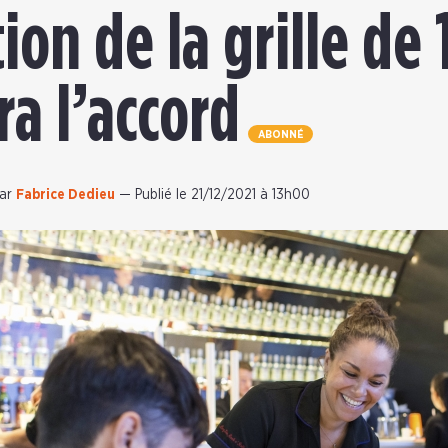
on de la grille de 
ra l’accord
ABONNÉ
ar
Fabrice Dedieu
—
Publié le 21/12/2021 à 13h00