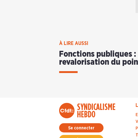
À LIRE AUSSI
Fonctions publiques :
revalorisation du poin
SYNDICALISME
L
HEBDO
E
V
Se connecter
P
T