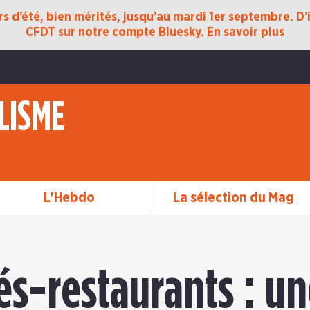
 d’été, bien mérités, jusqu’au mardi 1er septembre. D’ic
CFDT sur notre compte Bluesky.
En savoir plus
LISME
L'Hebdo
La sélection du Mag
és-restaurants : u