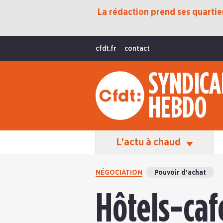
La rédaction prend ses quartiers
Protection Sociale
Transition Écologique
cfdt.fr
contact
Fonctions Publiques
SYNDICA
International
HEBDO
La Vie De La CFDT
Les Équipes En Action
L'actu à chaud
NÉGOCIATION
Pouvoir d’achat
Hôtels-caf