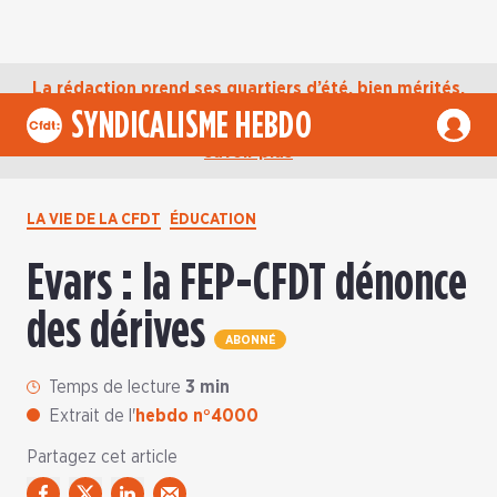
La rédaction prend ses quartiers d’été, bien mérités,
jusqu’au mardi 1er septembre. D’ici là, retrouvez
SYNDICALISME HEBDO
l’actualité de la CFDT sur notre compte Bluesky.
En
savoir plus
LA VIE DE LA CFDT
ÉDUCATION
Evars : la FEP-CFDT dénonce
des dérives
ABONNÉ
Temps de lecture
3 min
Extrait de l'
hebdo n°4000
Partagez cet article