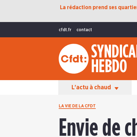
La rédaction prend ses quartiers
Protection Sociale
Transition Écologique
cfdt.fr
contact
Fonctions Publiques
SYNDICA
International
HEBDO
La Vie De La CFDT
Les Équipes En Action
L'actu à chaud
LA VIE DE LA CFDT
Envie de c