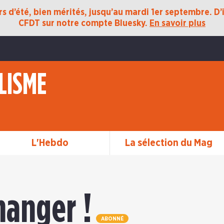
 d’été, bien mérités, jusqu’au mardi 1er septembre. D’ic
CFDT sur notre compte Bluesky.
En savoir plus
LISME
L'Hebdo
La sélection du Mag
hanger !
ABONNÉ