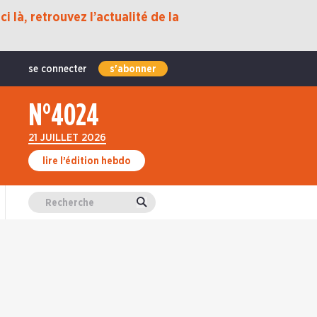
i là, retrouvez l’actualité de la
se connecter
s'abonner
N°4024
21 JUILLET 2026
lire l’édition hebdo
Valider