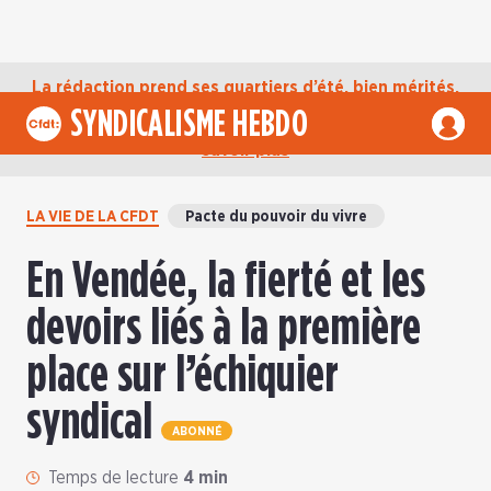
La rédaction prend ses quartiers d’été, bien mérités,
jusqu’au mardi 1er septembre. D’ici là, retrouvez
SYNDICALISME HEBDO
l’actualité de la CFDT sur notre compte Bluesky.
En
savoir plus
LA VIE DE LA CFDT
Pacte du pouvoir du vivre
En Vendée, la fierté et les
devoirs liés à la première
place sur l’échiquier
syndical
ABONNÉ
Temps de lecture
4 min