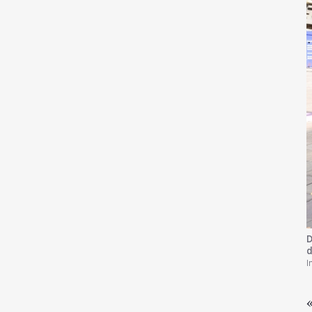
D
d
I