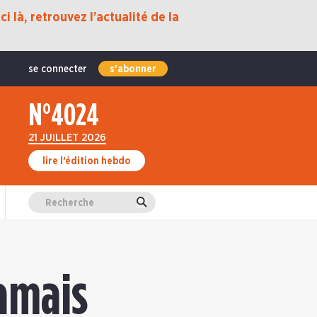
i là, retrouvez l’actualité de la
se connecter
s'abonner
N°4024
21 JUILLET 2026
lire l’édition hebdo
Valider
jamais