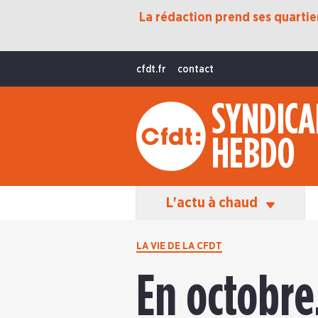
La rédaction prend ses quartiers
Protection Sociale
Transition Écologique
cfdt.fr
contact
Fonctions Publiques
SYNDICA
International
HEBDO
La Vie De La CFDT
Les Équipes En Action
L'actu à chaud
LA VIE DE LA CFDT
En octobre