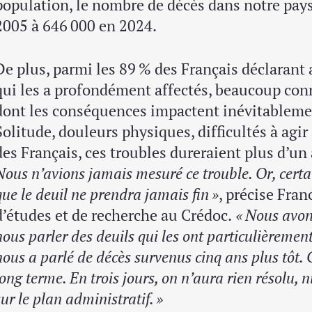
population, le nombre de décès dans notre pays
2005 à 646 000 en 2024.
De plus, parmi les 89 % des Français déclarant 
qui les a profondément affectés, beaucoup con
dont les conséquences impactent inévitablemen
Solitude, douleurs physiques, difficultés à agir
des Français, ces troubles dureraient plus d’un 
Nous n’avions jamais mesuré ce trouble. Or, cert
que le deuil ne prendra jamais fin »
, précise Fran
d’études et de recherche au Crédoc.
« Nous avon
nous parler des deuils qui les ont particulièremen
nous a parlé de décès survenus cinq ans plus tôt. 
long terme. En trois jours, on n’aura rien résolu, n
sur le plan administratif. »