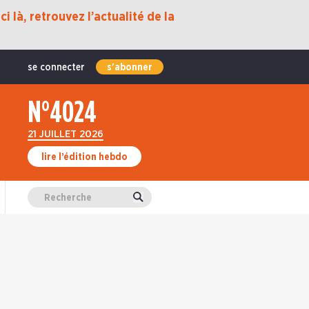
i là, retrouvez l’actualité de la
se connecter
s'abonner
N°4024
21 JUILLET 2026
lire l’édition hebdo
Valider