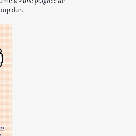
ésumé à
« une poignée de
coup dur.