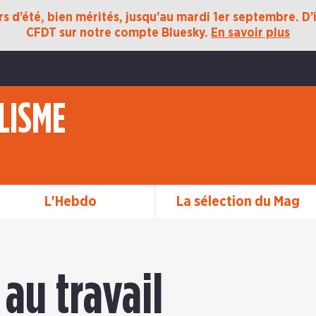
 d’été, bien mérités, jusqu’au mardi 1er septembre. D’ic
CFDT sur notre compte Bluesky.
En savoir plus
LISME
L'Hebdo
La sélection du Mag
 au travail