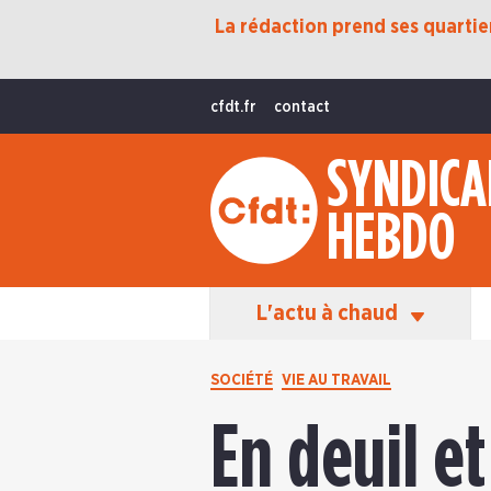
La rédaction prend ses quartiers
Protection Sociale
Transition Écologique
cfdt.fr
contact
Fonctions Publiques
SYNDICA
International
HEBDO
La Vie De La CFDT
Les Équipes En Action
L'actu à chaud
SOCIÉTÉ
VIE AU TRAVAIL
En deuil et