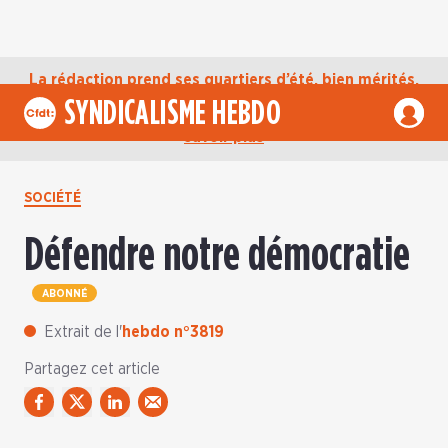
La rédaction prend ses quartiers d’été, bien mérités,
jusqu’au mardi 1er septembre. D’ici là, retrouvez
SYNDICALISME HEBDO
l’actualité de la CFDT sur notre compte Bluesky.
En
savoir plus
SOCIÉTÉ
Défendre notre démocratie
ABONNÉ
Extrait de l'
hebdo n°3819
Partagez cet article