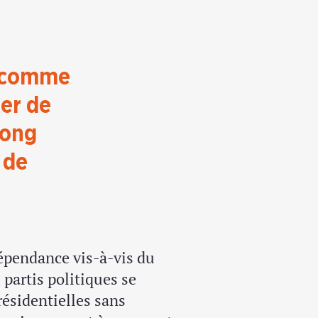
i comme
ter de
long
 de
épendance vis-à-vis du
 partis politiques se
ésidentielles sans