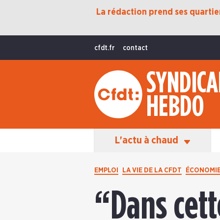
La rédaction prend ses quartiers
Protection Sociale
Transition Écologique
cfdt.fr
contact
Fonctions Publiques
SYNDICA
International
HEBDO
La Vie De La CFDT
Les Équipes En Action
L'actu à chaud
EMPLOI
LA VIE DE LA CFDT
ÉCONOMI
“Dans cett