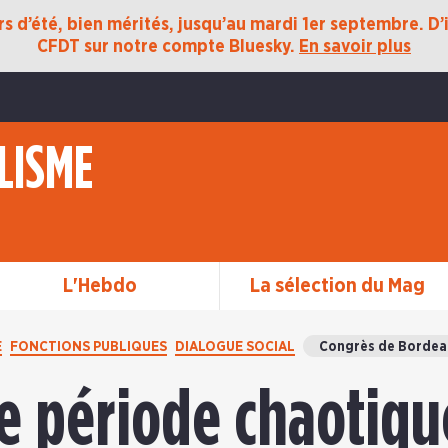
 d’été, bien mérités, jusqu’au mardi 1er septembre. D’ic
CFDT sur notre compte Bluesky.
En savoir plus
LISME
L'Hebdo
La sélection du Mag
E
FONCTIONS PUBLIQUES
DIALOGUE SOCIAL
Congrès de Bordea
e période chaotique