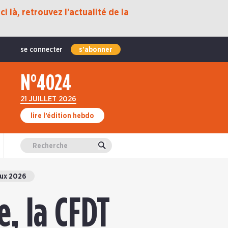
i là, retrouvez l’actualité de la
se connecter
s'abonner
N°4024
21 JUILLET 2026
lire l’édition hebdo
Valider
ux 2026
, la CFDT