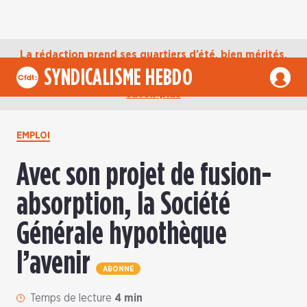
La rédaction prend ses quartiers d’été, bien mérités,
jusqu’au mardi 1er septembre. D’ici là, retrouvez
SYNDICALISME HEBDO
l’actualité de la CFDT sur notre compte Bluesky.
En
savoir plus
EMPLOI
Avec son projet de fusion-
absorption, la Société
Générale hypothèque
l’avenir
ABONNÉ
Temps de lecture
4 min