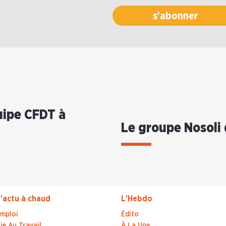
s'abonner
uipe CFDT à
Le groupe Nosoli
'actu à chaud
L'Hebdo
mploi
Édito
ie Au Travail
À La Une