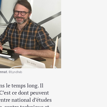
onnat.
©Syndheb
ns le temps long. Il
 C’est ce dont peuvent
ntre national d’études
e, centre technique et