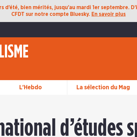
 d’été, bien mérités, jusqu’au mardi 1er septembre. D’ic
CFDT sur notre compte Bluesky.
En savoir plus
LISME
L'Hebdo
La sélection du Mag
national d’études sp