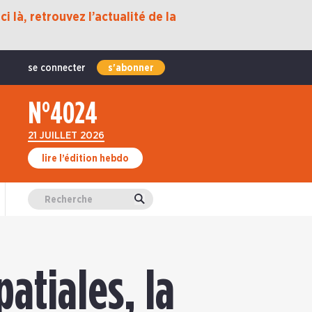
i là, retrouvez l’actualité de la
se connecter
s'abonner
N°4024
21 JUILLET 2026
lire l’édition hebdo
Valider
atiales, la