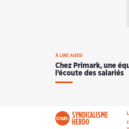
À LIRE AUSSI
Chez Primark, une éq
l’écoute des salariés
SYNDICALISME
L
HEBDO
E
V