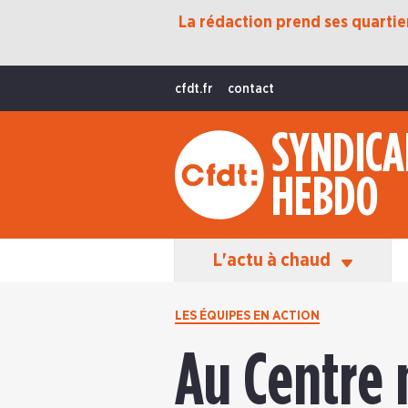
La rédaction prend ses quartiers
Protection Sociale
Transition Écologique
cfdt.fr
contact
Fonctions Publiques
SYNDICA
International
HEBDO
La Vie De La CFDT
Les Équipes En Action
L'actu à chaud
LES ÉQUIPES EN ACTION
Au Centre 