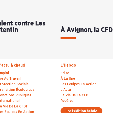
lent contre Les
otentin
À Avignon, la CFD
'actu à chaud
L'Hebdo
mploi
Édito
ie Au Travail
À La Une
rotection Sociale
Les Équipes En Action
ransition Écologique
L'Actu
onctions Publiques
La Vie De La CFDT
nternational
Repères
a Vie De La CFDT
lire l'édition hebdo
es Équipes En Action