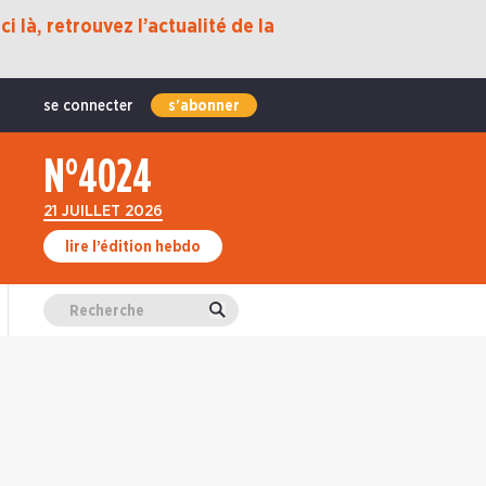
i là, retrouvez l’actualité de la
se connecter
s'abonner
N°4024
21 JUILLET 2026
lire l’édition hebdo
Valider