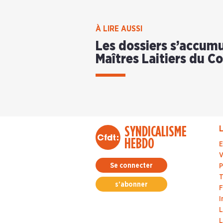
À LIRE AUSSI
Les dossiers s’accumu
Maîtres Laitiers du C
SYNDICALISME
L
HEBDO
E
V
Se connecter
P
T
s'abonner
F
I
L
L