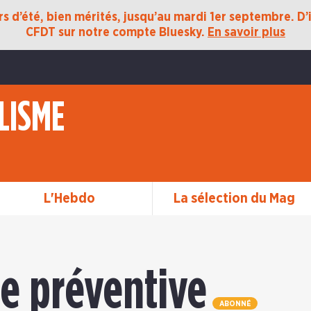
 d’été, bien mérités, jusqu’au mardi 1er septembre. D’ic
CFDT sur notre compte Bluesky.
En savoir plus
LISME
L'Hebdo
La sélection du Mag
e préventive
ABONNÉ