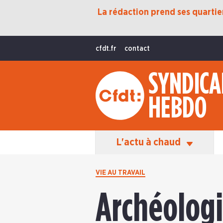
La rédaction prend ses quartiers
Protection Sociale
Transition Écologique
cfdt.fr
contact
Fonctions Publiques
SYNDICA
International
HEBDO
La Vie De La CFDT
Les Équipes En Action
L'actu à chaud
VIE AU TRAVAIL
Archéologi