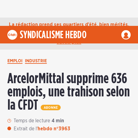
La rédaction prend ses quartiers d’été, bien mérités,
jusqu’au mardi 1er septembre. D’ici là, retrouvez
SYNDICALISME HEBDO
l’actualité de la CFDT sur notre compte Bluesky.
En
savoir plus
EMPLOI
INDUSTRIE
ArcelorMittal supprime 636
emplois, une trahison selon
la CFDT
ABONNÉ
Temps de lecture
4 min
Extrait de l'
hebdo n°3963