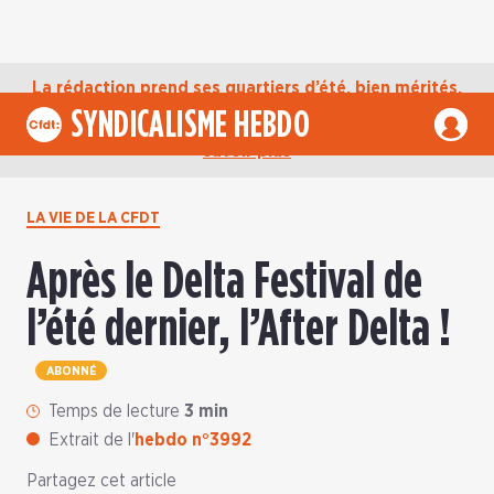
La rédaction prend ses quartiers d’été, bien mérités,
jusqu’au mardi 1er septembre. D’ici là, retrouvez
SYNDICALISME HEBDO
l’actualité de la CFDT sur notre compte Bluesky.
En
savoir plus
LA VIE DE LA CFDT
Après le Delta Festival de
l’été dernier, l’After Delta !
ABONNÉ
Temps de lecture
3 min
Extrait de l'
hebdo n°3992
Partagez cet article