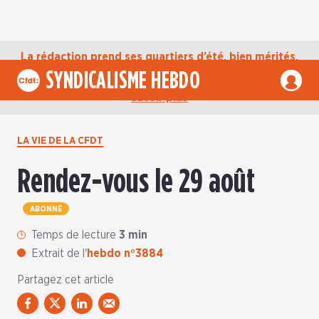
La rédaction prend ses quartiers d’été, bien mérités,
jusqu’au mardi 1er septembre. D’ici là, retrouvez
SYNDICALISME HEBDO
l’actualité de la CFDT sur notre compte Bluesky.
En
savoir plus
LA VIE DE LA CFDT
Rendez-vous le 29 août
ABONNÉ
Temps de lecture
3 min
Extrait de l'
hebdo n°3884
Partagez cet article