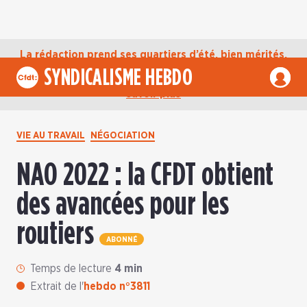
La rédaction prend ses quartiers d’été, bien mérités,
jusqu’au mardi 1er septembre. D’ici là, retrouvez
SYNDICALISME HEBDO
l’actualité de la CFDT sur notre compte Bluesky.
En
savoir plus
VIE AU TRAVAIL
NÉGOCIATION
NAO 2022 : la CFDT obtient
des avancées pour les
routiers
ABONNÉ
Temps de lecture
4 min
Extrait de l'
hebdo n°3811