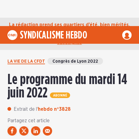
La rédaction prend ses quartiers d’été, bien mérités,
jusqu’au mardi 1er septembre. D’ici là, retrouvez
SYNDICALISME HEBDO
l’actualité de la CFDT sur notre compte Bluesky.
En
savoir plus
LA VIE DE LA CFDT
Congrès de Lyon 2022
Le programme du mardi 14
juin 2022
ABONNÉ
Extrait de l'
hebdo n°3828
Partagez cet article