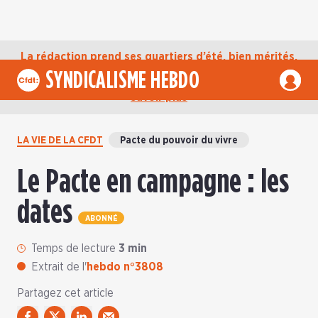
La rédaction prend ses quartiers d’été, bien mérités,
jusqu’au mardi 1er septembre. D’ici là, retrouvez
SYNDICALISME HEBDO
l’actualité de la CFDT sur notre compte Bluesky.
En
savoir plus
LA VIE DE LA CFDT
Pacte du pouvoir du vivre
Le Pacte en campagne : les
dates
ABONNÉ
Temps de lecture
3 min
Extrait de l'
hebdo n°3808
Partagez cet article