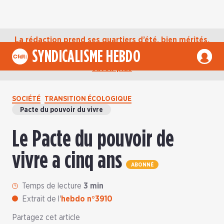
La rédaction prend ses quartiers d’été, bien mérités,
jusqu’au mardi 1er septembre. D’ici là, retrouvez
SYNDICALISME HEBDO
l’actualité de la CFDT sur notre compte Bluesky.
En
savoir plus
SOCIÉTÉ
TRANSITION ÉCOLOGIQUE
Pacte du pouvoir du vivre
Le Pacte du pouvoir de
vivre a cinq ans
ABONNÉ
Temps de lecture
3 min
Extrait de l'
hebdo n°3910
Partagez cet article