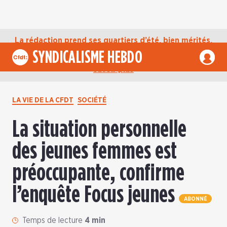
La rédaction prend ses quartiers d’été, bien mérités,
jusqu’au mardi 1er septembre. D’ici là, retrouvez
SYNDICALISME HEBDO
l’actualité de la CFDT sur notre compte Bluesky.
En
savoir plus
LA VIE DE LA CFDT
SOCIÉTÉ
La situation personnelle
des jeunes femmes est
préoccupante, confirme
l’enquête Focus jeunes
ABONNÉ
Temps de lecture
4 min