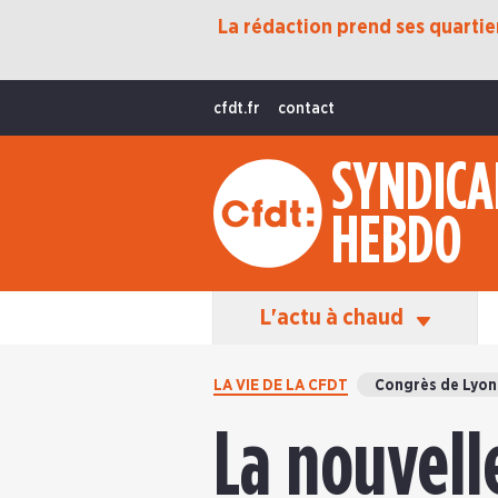
La rédaction prend ses quartiers
Protection Sociale
Transition Écologique
cfdt.fr
contact
Fonctions Publiques
SYNDICA
International
HEBDO
La Vie De La CFDT
Les Équipes En Action
L'actu à chaud
LA VIE DE LA CFDT
Congrès de Lyon
La nouvell