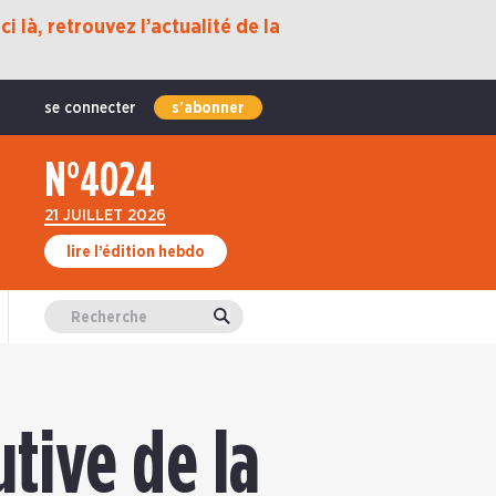
i là, retrouvez l’actualité de la
se connecter
s'abonner
N°4024
21 JUILLET 2026
lire l’édition hebdo
Valider
tive de la