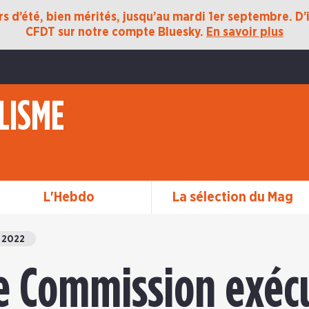
 d’été, bien mérités, jusqu’au mardi 1er septembre. D’ic
CFDT sur notre compte Bluesky.
En savoir plus
LISME
L'Hebdo
La sélection du Mag
 2022
e Commission exécu