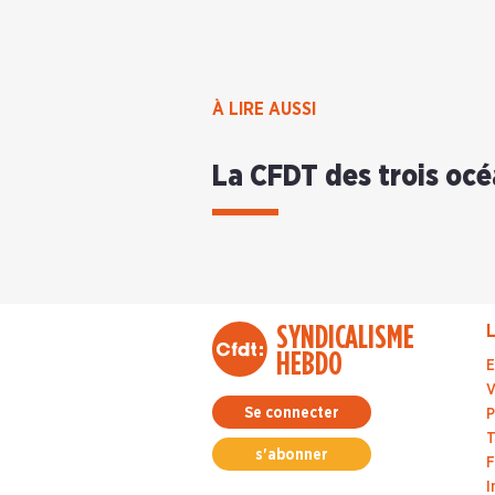
À LIRE AUSSI
La CFDT des trois oc
SYNDICALISME
L
HEBDO
E
V
Se connecter
P
T
s'abonner
F
I