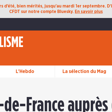
 d’été, bien mérités, jusqu’au mardi 1er septembre. D’ic
CFDT sur notre compte Bluesky.
En savoir plus
LISME
L'Hebdo
La sélection du Mag
e-de-France auprès