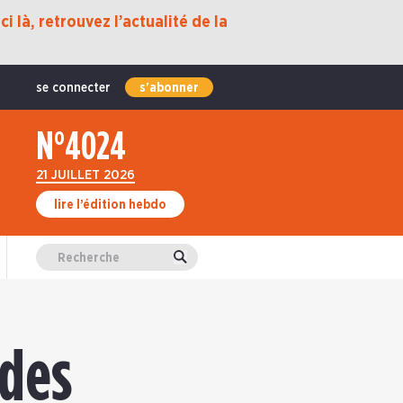
i là, retrouvez l’actualité de la
se connecter
s'abonner
N°4024
21 JUILLET 2026
lire l’édition hebdo
Valider
 des