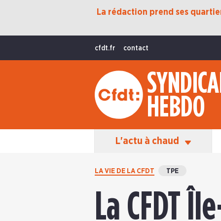
La rédaction prend ses quartiers
Protection Sociale
Transition Écologique
cfdt.fr
contact
Fonctions Publiques
SYNDICA
International
HEBDO
La Vie De La CFDT
Les Équipes En Action
L'actu à chaud
LA VIE DE LA CFDT
TPE
La CFDT Îl