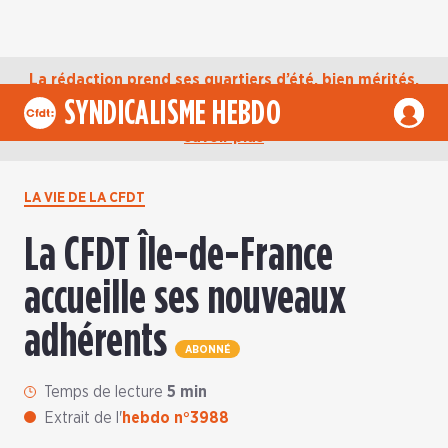
La rédaction prend ses quartiers d’été, bien mérités,
jusqu’au mardi 1er septembre. D’ici là, retrouvez
SYNDICALISME HEBDO
l’actualité de la CFDT sur notre compte Bluesky.
En
savoir plus
LA VIE DE LA CFDT
La CFDT Île-de-France
accueille ses nouveaux
adhérents
ABONNÉ
Temps de lecture
5 min
Extrait de l'
hebdo n°3988