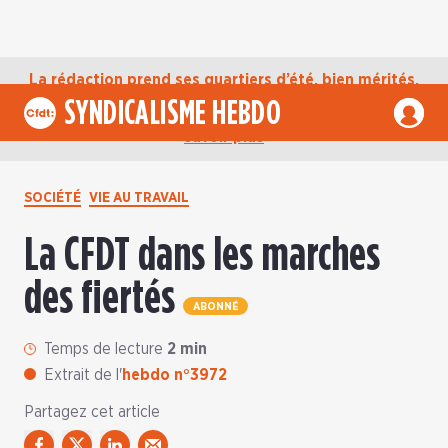
La rédaction prend ses quartiers d’été, bien mérités,
jusqu’au mardi 1er septembre. D’ici là, retrouvez
SYNDICALISME HEBDO
l’actualité de la CFDT sur notre compte Bluesky.
En
savoir plus
SOCIÉTÉ
VIE AU TRAVAIL
La CFDT dans les marches
des fiertés
ABONNÉ
Temps de lecture
2 min
Extrait de l'
hebdo n°3972
Partagez cet article