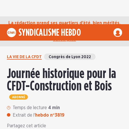
La rédaction prend ses quartiers d’été, bien mérités,
jusqu’au mardi 1er septembre. D’ici là, retrouvez
SYNDICALISME HEBDO
l’actualité de la CFDT sur notre compte Bluesky.
En
savoir plus
LA VIE DE LA CFDT
Congrès de Lyon 2022
Journée historique pour la
CFDT-Construction et Bois
ABONNÉ
Temps de lecture
4 min
Extrait de l'
hebdo n°3819
Partagez cet article