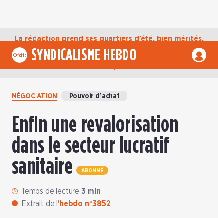
La rédaction prend ses quartiers d’été, bien mérités,
jusqu’au mardi 1er septembre. D’ici là, retrouvez
SYNDICALISME HEBDO
l’actualité de la CFDT sur notre compte Bluesky.
En
savoir plus
NÉGOCIATION
Pouvoir d’achat
Enfin une revalorisation
dans le secteur lucratif
sanitaire
ABONNÉ
Temps de lecture
3 min
Extrait de l'
hebdo n°3852