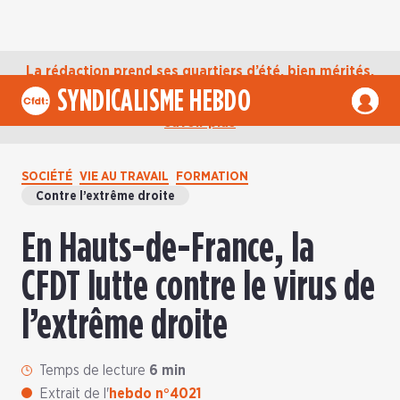
La rédaction prend ses quartiers d’été, bien mérités,
jusqu’au mardi 1er septembre. D’ici là, retrouvez
SYNDICALISME HEBDO
l’actualité de la CFDT sur notre compte Bluesky.
En
savoir plus
SOCIÉTÉ
VIE AU TRAVAIL
FORMATION
Contre l’extrême droite
En Hauts-de-France, la
CFDT lutte contre le virus de
l’extrême droite
Temps de lecture
6 min
Extrait de l'
hebdo n°4021