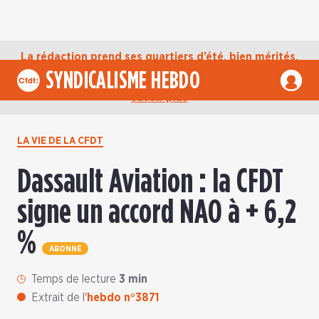
La rédaction prend ses quartiers d’été, bien mérités,
jusqu’au mardi 1er septembre. D’ici là, retrouvez
SYNDICALISME HEBDO
l’actualité de la CFDT sur notre compte Bluesky.
En
savoir plus
LA VIE DE LA CFDT
Dassault Aviation : la CFDT
signe un accord NAO à + 6,2
%
ABONNÉ
Temps de lecture
3 min
Extrait de l'
hebdo n°3871