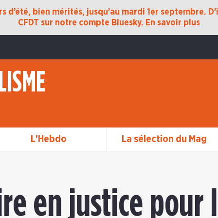
 d’été, bien mérités, jusqu’au mardi 1er septembre. D’ic
CFDT sur notre compte Bluesky.
En savoir plus
LISME
L'Hebdo
La sélection du Mag
ire en justice pour 