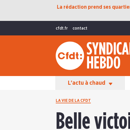
La rédaction prend ses quartiers
Protection Sociale
Transition Écologique
cfdt.fr
contact
Fonctions Publiques
SYNDICA
International
HEBDO
La Vie De La CFDT
Les Équipes En Action
L'actu à chaud
LA VIE DE LA CFDT
Belle victo