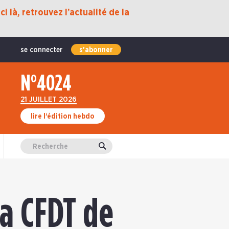
i là, retrouvez l’actualité de la
se connecter
s'abonner
N°4024
21 JUILLET 2026
lire l’édition hebdo
Valider
la CFDT de