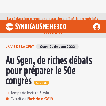
La rédaction prend ses quartiers d’été, bien mérités,
jusqu’au mardi 1er septembre. D’ici là, retrouvez
SYNDICALISME HEBDO
l’actualité de la CFDT sur notre compte Bluesky.
En
savoir plus
LA VIE DE LA CFDT
Congrès de Lyon 2022
Au Sgen, de riches débats
pour préparer le 50e
congrès
ABONNÉ
Temps de lecture
3 min
Extrait de l'
hebdo n°3819