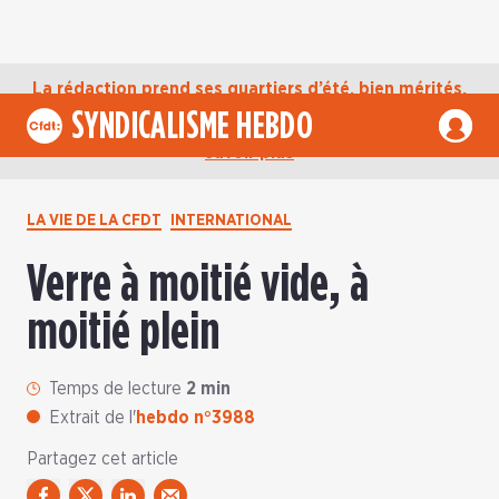
La rédaction prend ses quartiers d’été, bien mérités,
jusqu’au mardi 1er septembre. D’ici là, retrouvez
SYNDICALISME HEBDO
l’actualité de la CFDT sur notre compte Bluesky.
En
savoir plus
LA VIE DE LA CFDT
INTERNATIONAL
Verre à moitié vide, à
moitié plein
Temps de lecture
2 min
Extrait de l'
hebdo n°3988
Partagez cet article