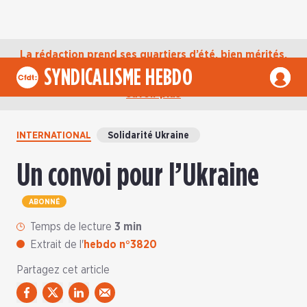
La rédaction prend ses quartiers d’été, bien mérités,
jusqu’au mardi 1er septembre. D’ici là, retrouvez
SYNDICALISME HEBDO
l’actualité de la CFDT sur notre compte Bluesky.
En
savoir plus
INTERNATIONAL
Solidarité Ukraine
Un convoi pour l’Ukraine
ABONNÉ
Temps de lecture
3 min
Extrait de l'
hebdo n°3820
Partagez cet article