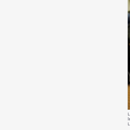
L
l
L