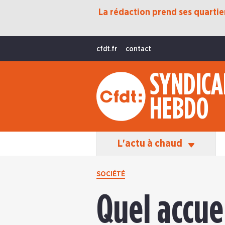
La rédaction prend ses quartiers
Protection Sociale
Transition Écologique
cfdt.fr
contact
Fonctions Publiques
SYNDICA
International
HEBDO
La Vie De La CFDT
Les Équipes En Action
L'actu à chaud
SOCIÉTÉ
Quel accuei