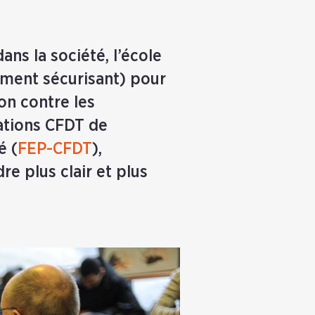
ans la société, l’école
ement sécurisant) pour
ion contre les
ations CFDT de
é (
FEP-CFDT
),
re plus clair et plus