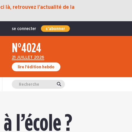
i là, retrouvez l’actualité de la
se connecter
s'abonner
N°4024
21 JUILLET 2026
lire l’édition hebdo
Valider
à l’école ?