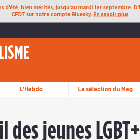
 d’été, bien mérités, jusqu’au mardi 1er septembre. D’ic
CFDT sur notre compte Bluesky.
En savoir plus
LISME
L'Hebdo
La sélection du Mag
l des jeunes LGBT+ 