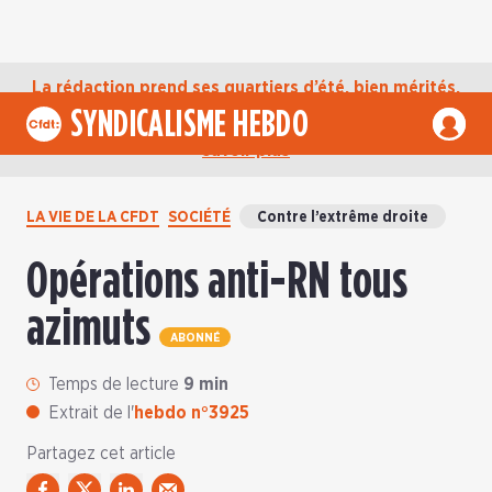
La rédaction prend ses quartiers d’été, bien mérités,
jusqu’au mardi 1er septembre. D’ici là, retrouvez
SYNDICALISME HEBDO
l’actualité de la CFDT sur notre compte Bluesky.
En
savoir plus
LA VIE DE LA CFDT
SOCIÉTÉ
Contre l’extrême droite
Opérations anti-RN tous
azimuts
ABONNÉ
Temps de lecture
9 min
Extrait de l'
hebdo n°3925
Partagez cet article