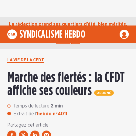
La rédaction prend ses quartiers d’été, bien mérités,
jusqu’au mardi 1er septembre. D’ici là, retrouvez
SYNDICALISME HEBDO
l’actualité de la CFDT sur notre compte Bluesky.
En
savoir plus
LA VIE DE LA CFDT
Marche des fiertés : la CFDT
affiche ses couleurs
ABONNÉ
Temps de lecture
2 min
Extrait de l'
hebdo n°4011
Partagez cet article