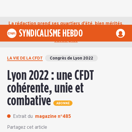
La rédaction prend ses quartiers d’été, bien mérités,
jusqu’au mardi 1er septembre. D’ici là, retrouvez
SYNDICALISME HEBDO
l’actualité de la CFDT sur notre compte Bluesky.
En
savoir plus
LA VIE DE LA CFDT
Congrès de Lyon 2022
Lyon 2022 : une CFDT
cohérente, unie et
combative
ABONNÉ
Extrait du
magazine n°485
Partagez cet article