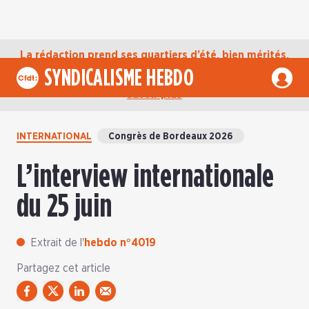
La rédaction prend ses quartiers d’été, bien mérités,
jusqu’au mardi 1er septembre. D’ici là, retrouvez
SYNDICALISME HEBDO
l’actualité de la CFDT sur notre compte Bluesky.
En
savoir plus
INTERNATIONAL
Congrès de Bordeaux 2026
L’interview internationale
du 25 juin
Extrait de l'
hebdo n°4019
Partagez cet article