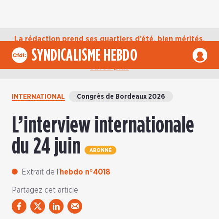
La rédaction prend ses quartiers d’été, bien mérités,
jusqu’au mardi 1er septembre. D’ici là, retrouvez
SYNDICALISME HEBDO
l’actualité de la CFDT sur notre compte Bluesky.
En
savoir plus
INTERNATIONAL
Congrès de Bordeaux 2026
L’interview internationale
du 24 juin
ABONNÉ
Extrait de l'
hebdo n°4018
Partagez cet article