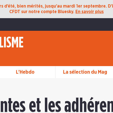
 d’été, bien mérités, jusqu’au mardi 1er septembre. D’ic
CFDT sur notre compte Bluesky.
En savoir plus
LISME
L'Hebdo
La sélection du Mag
ntes et les adhéren