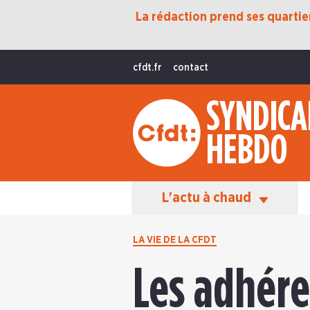
La rédaction prend ses quartiers
Protection Sociale
Transition Écologique
cfdt.fr
contact
Fonctions Publiques
SYNDICA
International
HEBDO
La Vie De La CFDT
Les Équipes En Action
L'actu à chaud
LA VIE DE LA CFDT
Les adhére