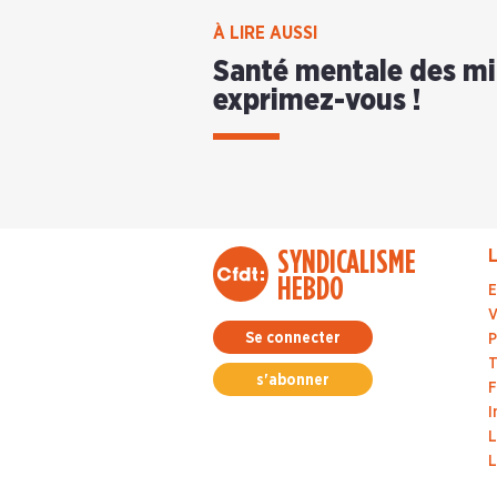
À LIRE AUSSI
Santé mentale des mil
exprimez-vous !
SYNDICALISME
L
HEBDO
E
V
Se connecter
P
T
s'abonner
F
I
L
L