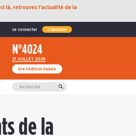
i là, retrouvez l’actualité de la
se connecter
s'abonner
N°4024
21 JUILLET 2026
lire l’édition hebdo
Valider
ts de la