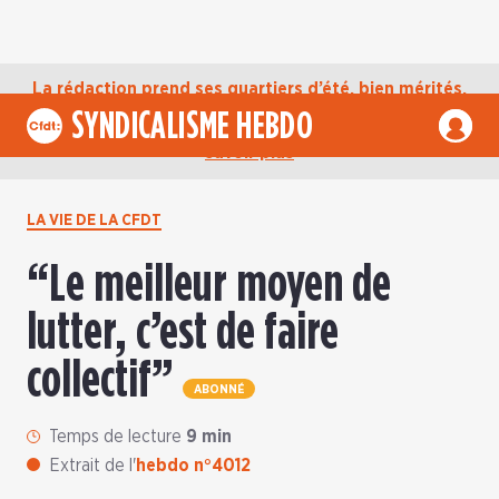
La rédaction prend ses quartiers d’été, bien mérités,
jusqu’au mardi 1er septembre. D’ici là, retrouvez
SYNDICALISME HEBDO
l’actualité de la CFDT sur notre compte Bluesky.
En
savoir plus
LA VIE DE LA CFDT
“Le meilleur moyen de
lutter, c’est de faire
collectif”
ABONNÉ
Temps de lecture
9 min
Extrait de l'
hebdo n°4012