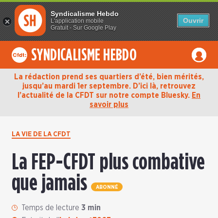
Syndicalisme Hebdo
Ouvrir
L'application mobile
Gratuit - Sur Google Play
SYNDICALISME HEBDO
La rédaction prend ses quartiers d’été, bien mérités,
jusqu’au mardi 1er septembre. D’ici là, retrouvez
l’actualité de la CFDT sur notre compte Bluesky.
En
savoir plus
LA VIE DE LA CFDT
La FEP-CFDT plus combative
que jamais
ABONNÉ
Temps de lecture
3 min