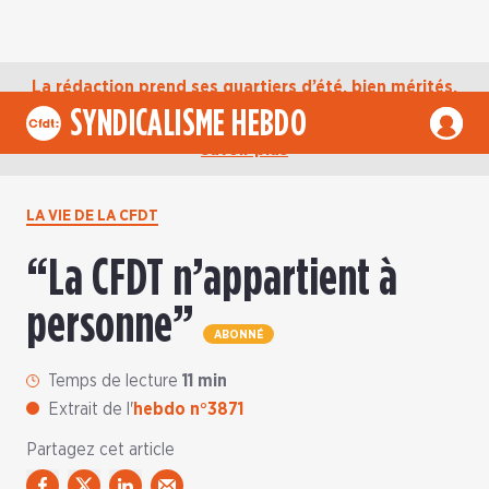
La rédaction prend ses quartiers d’été, bien mérités,
jusqu’au mardi 1er septembre. D’ici là, retrouvez
SYNDICALISME HEBDO
l’actualité de la CFDT sur notre compte Bluesky.
En
savoir plus
LA VIE DE LA CFDT
“La CFDT n’appartient à
personne”
ABONNÉ
Temps de lecture
11 min
Extrait de l'
hebdo n°3871
Partagez cet article