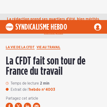
La rédaction prend ses quartiers d’été, bien mérités,
jusqu’au mardi 1er septembre. D’ici là, retrouvez
SYNDICALISME HEBDO
l’actualité de la CFDT sur notre compte Bluesky.
En
savoir plus
LA VIE DE LA CFDT
VIE AU TRAVAIL
La CFDT fait son tour de
France du travail
Temps de lecture
2 min
Extrait de l'
hebdo n°4003
Partagez cet article