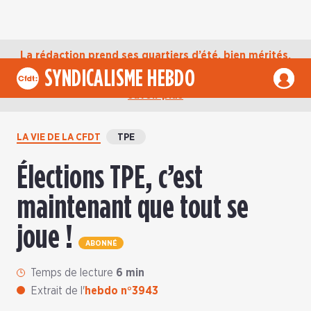
La rédaction prend ses quartiers d’été, bien mérités,
jusqu’au mardi 1er septembre. D’ici là, retrouvez
SYNDICALISME HEBDO
l’actualité de la CFDT sur notre compte Bluesky.
En
savoir plus
LA VIE DE LA CFDT
TPE
Élections TPE, c’est
maintenant que tout se
joue !
ABONNÉ
Temps de lecture
6 min
Extrait de l'
hebdo n°3943