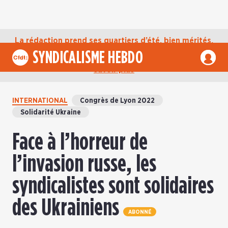
La rédaction prend ses quartiers d’été, bien mérités,
jusqu’au mardi 1er septembre. D’ici là, retrouvez
SYNDICALISME HEBDO
l’actualité de la CFDT sur notre compte Bluesky.
En
savoir plus
INTERNATIONAL
Congrès de Lyon 2022
Solidarité Ukraine
Face à l’horreur de
l’invasion russe, les
syndicalistes sont solidaires
des Ukrainiens
ABONNÉ